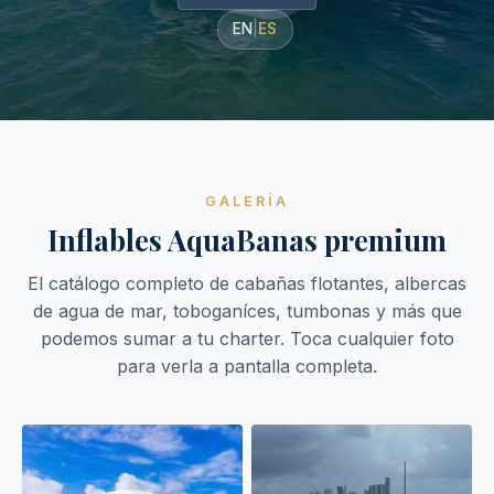
EN
|
ES
Couples & Honeymoons
Book Now
Bachelorette & Bachelor
Corporate & Incentive
Weddings & Celebrations
GALERÍA
WHEN TO CHARTER
Inflables AquaBanas premium
Peak Season (Dec-Apr)
El catálogo completo de cabañas flotantes, albercas
Whale Shark Season (Jun-Sep)
de agua de mar, toboganíces, tumbonas y más que
podemos sumar a tu charter. Toca cualquier foto
Lobster Season (Jul-Feb)
para verla a pantalla completa.
Sargassum Advisory