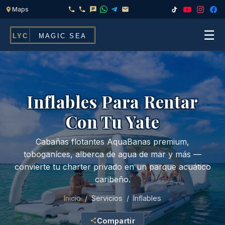
☰
Home
Fleet
Inflables Para Rentar
Services
Con Tu Yate
▾
Chef & Catering On Board
Locations
Cabañas flotantes AquaBanas premium,
toboganíces, alberca de agua de mar y más —
Water Toys, Jet Ski & Activities
FAQ
convierte tu charter privado en un parque acuático
caribeño.
Inflatables To Rent With Your Yacht
Contact
Inicio
/ Servicios / Inflables
CHARTERS FOR
Search
Families
Compartir